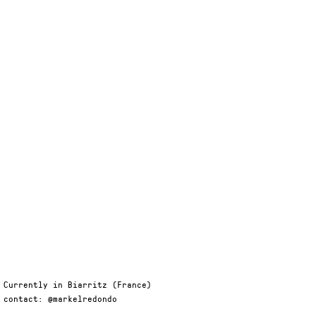
Currently in Biarritz (France)
contact: @markelredondo